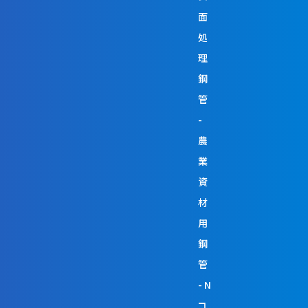
面
処
理
鋼
管
農
業
資
材
用
鋼
管
N
コ