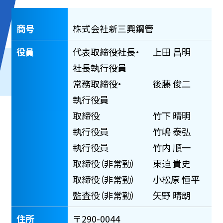
商号
株式会社新三興鋼管
役員
代表取締役社長・
上田 昌明
社長執行役員
常務取締役・
後藤 俊二
執行役員
取締役
竹下 晴明
執行役員
竹嶋 泰弘
執行役員
竹内 順一
取締役（非常勤）
東迫 貴史
取締役（非常勤）
小松原 恒平
監査役（非常勤）
矢野 晴朗
住所
〒290-0044