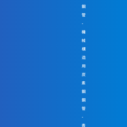
鋼
管
機
械
構
造
用
炭
素
鋼
鋼
管
表