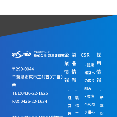
企
製
CSR
採
業
品
用
健康
〒290-0044
情
情
情
経営へ
千葉県市原市玉前西3丁目3
報
報
報
の取り
番
組み
TEL:0436-22-1625
環境
経
製
新
FAX:0436-22-1634
への取
営
造
卒
り組み
理
工
採