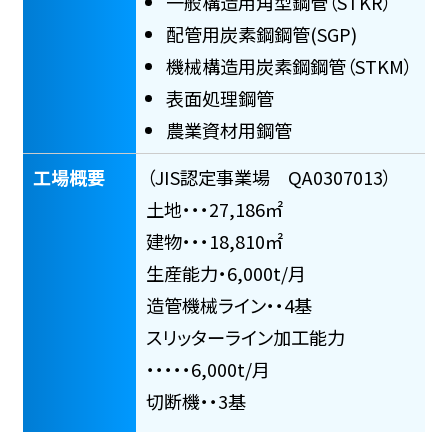
一般構造用角型鋼管（STKR）
配管用炭素鋼鋼管(SGP)
機械構造用炭素鋼鋼管（STKM）
表面処理鋼管
農業資材用鋼管
工場概要
（JIS認定事業場 QA0307013）
土地・・・
27,186㎡
建物・・・
18,810㎡
生産能力・
6,000t/月
造管機械ライン・・
4基
スリッターライン加工能力
・・
・・・
6,000t/月
切断機・・
3基