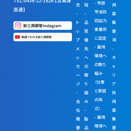
TEL:0436-22-1626 【営業課
市原
念
程
用
直通】
市消防
募
団協力
ト
品
集
事業所
ッ
質
要
に認定
プ
優
項
雇用
メ
先
環境へ
ッ
へ
キ
の取り
セ
の
ャ
組み
ー
取
リ
（仕事
ジ
り
ア
と家庭
組
採
の両
会
み
用
立）
社
募
雇用
概
製
集
環境へ
要
品
要