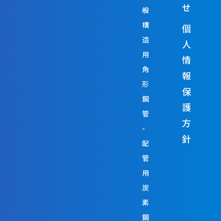
せ
般
構
個
造
人
用
情
角
報
形
保
鋼
護
管
方
針
配
管
用
炭
素
鋼