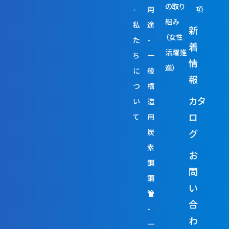
の取り
用
項
組み
私
途
新
（女性
た
着
活躍推
ち
一
情
進）
に
般
報
つ
構
カタ
い
造
ロ
て
用
炭
グ
素
お
鋼
問
鋼
い
管
合
わ
一